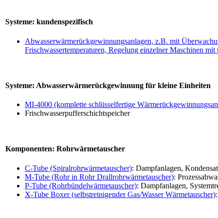
Systeme: kundenspezifisch
Abwasserwärmerückgewinnungsanlagen, z.B. mit Überwachung
Frischwassertemperaturen, Regelung einzelner Maschinen mit 
Systeme: Abwasserwärmerückgewinnung für kleine Einheiten
MI-4000 (komplette schlüsselfertige Wärmerückgewinnungsan
Frischwasserpufferschichtspeicher
Komponenten: Rohrwärmetauscher
C-Tube (Spiralrohrwärmetauscher)
: Dampfanlagen,
Kondensat
M-Tube (Rohr in Rohr Drallrohrwärmetauscher)
: Prozessabwa
P-Tube (Rohrbündelwärmetauscher)
:
Dampfanlagen, Systemtr
X-Tube Boxer (selbstreinigender Gas/Wasser Wärmetauscher)