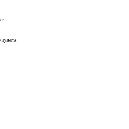
er
y systems