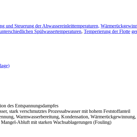
 und Steuerung der Abwassereinleittemperaturen,
Wärmerückgewinnun
unterschiedlichen Spülwassertemperaturen
,
Temperierung der Flotte
ge
lage)
ion des Entspannungsdampfes
sser,
stark verschmutztes Prozessabwasser mit hohem Feststoffanteil
ennung, Warmwasserbereitung, Kondensation, Wärmerückgewinnung,
: Mangel-Abluft mit starken Wachsablagerungen (Fouling)