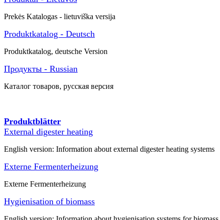
Prekės
Katalogas -
lietuviška versija
Produktkatalog - Deutsch
Produktkatalog, deutsche Version
Продукты - Russian
Каталог товаров
, русская версия
Produktblätter
External digester heating
English version: Information about external digester heating systems
Externe Fermenterheizung
Externe Fermenterheizung
Hygienisation of biomass
English version: Information about hygienisation systems for biomass