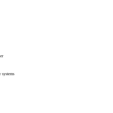
er
y systems