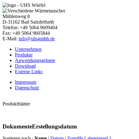
Mühlenweg 8
D-31162
Bad Salzdetfurth
Telefon: +49 5064 9609404
Fax: +49 5064 9605844
E-Mail:
info@uhsgmbh.de
Unternehmen
Produkte
Anwendungsgebiete
Download
Externe Links
Impressum
Datenschutz
Produktblätter
Dokumente
Erstellungsdatum
Sortieren nach :
Name
|
Datum
|
Zugriffe
[ absteigend ]